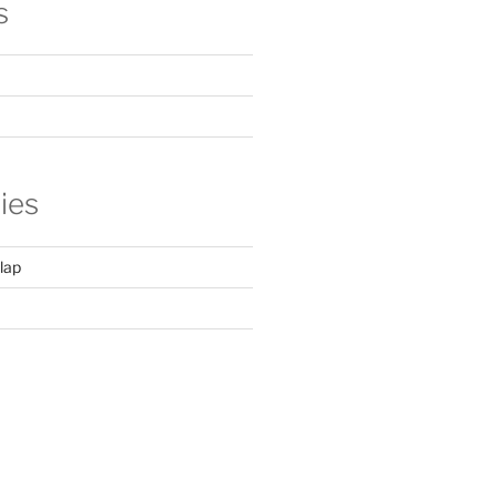
s
ies
lap