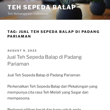
Skip
TEH SEPEDA BALAP
to
Teh Kebanggaan Indonesia
content
TAG:
JUAL TEH SEPEDA BALAP DI PADANG
PARIAMAN
POSTED
AUGUST 9, 2022
ON
Jual Teh Sepeda Balap di Padang
Pariaman
Jual Teh Sepeda Balap di Padang Pariaman
Perkenalkan Teh Sepeda Balap dari Pekalongan yang
mempunya cita rasa Teh Melati yang Segar dan
mempesona.
Berbagai pilihan berat dan type untuk anda