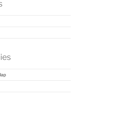
s
ies
lap