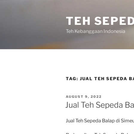
Skip
to
TEH SEPE
content
Teh Kebanggaan Indonesia
TAG:
JUAL TEH SEPEDA B
POSTED
AUGUST 9, 2022
ON
Jual Teh Sepeda Ba
Jual Teh Sepeda Balap di Sime