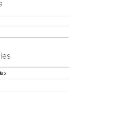
s
ies
lap