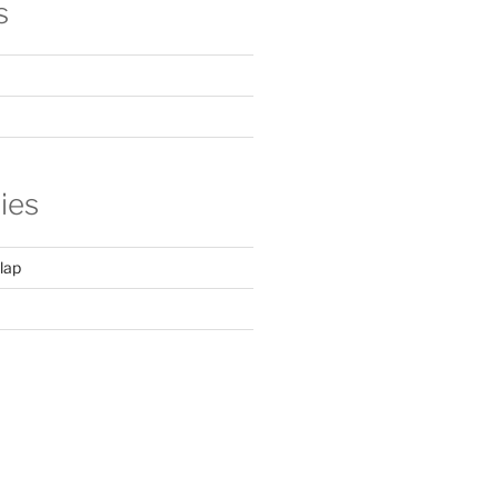
s
ies
lap