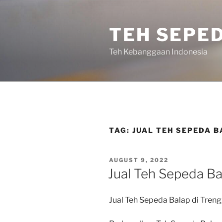
Skip
to
TEH SEPE
content
Teh Kebanggaan Indonesia
TAG:
JUAL TEH SEPEDA 
POSTED
AUGUST 9, 2022
ON
Jual Teh Sepeda Ba
Jual Teh Sepeda Balap di Tren