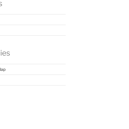
s
ies
lap