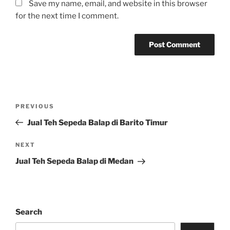
Save my name, email, and website in this browser
for the next time I comment.
Post
Previous
PREVIOUS
navigation
Post
Jual Teh Sepeda Balap di Barito Timur
Next
NEXT
Post
Jual Teh Sepeda Balap di Medan
Search