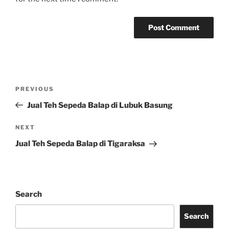
Post
Previous
PREVIOUS
navigation
Post
Jual Teh Sepeda Balap di Lubuk Basung
Next
NEXT
Post
Jual Teh Sepeda Balap di Tigaraksa
Search
Search