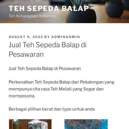
Skip
TEH SEPEDA BALAP
to
Teh Kebanggaan Indonesia
content
POSTED
AUGUST 9, 2022
BY
ADMINADMIN
ON
Jual Teh Sepeda Balap di
Pesawaran
Jual Teh Sepeda Balap di Pesawaran
Perkenalkan Teh Sepeda Balap dari Pekalongan yang
mempunya cita rasa Teh Melati yang Segar dan
mempesona.
Berbagai pilihan berat dan type untuk anda