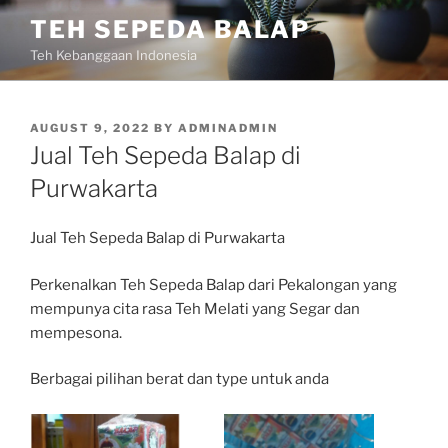
Skip
TEH SEPEDA BALAP
to
Teh Kebanggaan Indonesia
content
POSTED
AUGUST 9, 2022
BY
ADMINADMIN
ON
Jual Teh Sepeda Balap di
Purwakarta
Jual Teh Sepeda Balap di Purwakarta
Perkenalkan Teh Sepeda Balap dari Pekalongan yang
mempunya cita rasa Teh Melati yang Segar dan
mempesona.
Berbagai pilihan berat dan type untuk anda