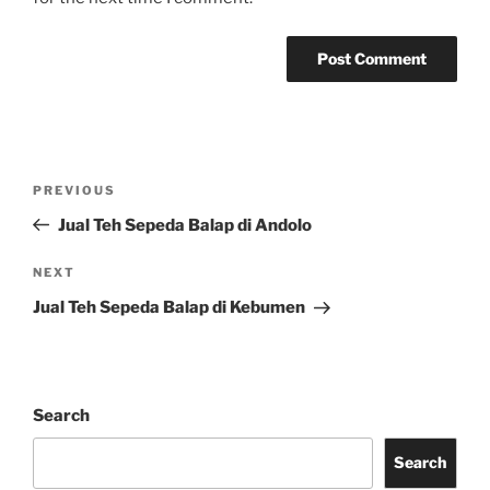
Post
Previous
PREVIOUS
navigation
Post
Jual Teh Sepeda Balap di Andolo
Next
NEXT
Post
Jual Teh Sepeda Balap di Kebumen
Search
Search