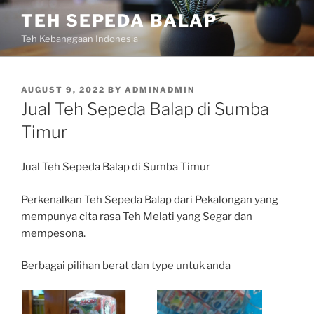
Skip
TEH SEPEDA BALAP
to
Teh Kebanggaan Indonesia
content
POSTED
AUGUST 9, 2022
BY
ADMINADMIN
ON
Jual Teh Sepeda Balap di Sumba
Timur
Jual Teh Sepeda Balap di Sumba Timur
Perkenalkan Teh Sepeda Balap dari Pekalongan yang
mempunya cita rasa Teh Melati yang Segar dan
mempesona.
Berbagai pilihan berat dan type untuk anda