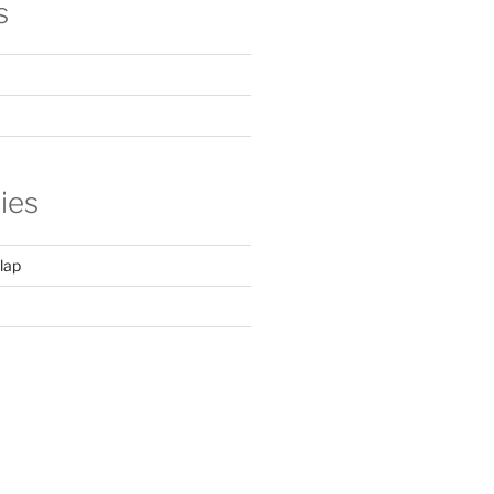
s
ies
lap