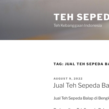
Skip
to
TEH SEPE
content
Teh Kebanggaan Indonesia
TAG:
JUAL TEH SEPEDA 
POSTED
AUGUST 9, 2022
ON
Jual Teh Sepeda Ba
Jual Teh Sepeda Balap di Beng