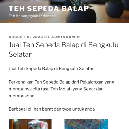
Skip
TEH SEPEDA BALAP
to
Teh Kebanggaan Indonesia
content
POSTED
AUGUST 9, 2022
BY
ADMINADMIN
ON
Jual Teh Sepeda Balap di Bengkulu
Selatan
Jual Teh Sepeda Balap di Bengkulu Selatan
Perkenalkan Teh Sepeda Balap dari Pekalongan yang
mempunya cita rasa Teh Melati yang Segar dan
mempesona.
Berbagai pilihan berat dan type untuk anda