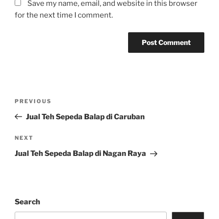
Save my name, email, and website in this browser
for the next time I comment.
Post
Previous
PREVIOUS
navigation
Post
Jual Teh Sepeda Balap di Caruban
Next
NEXT
Post
Jual Teh Sepeda Balap di Nagan Raya
Search