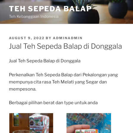
Skip
TEH SEPEDA BALAP
to
Teh Kebanggaan Indonesia
content
POSTED
AUGUST 9, 2022
BY
ADMINADMIN
ON
Jual Teh Sepeda Balap di Donggala
Jual Teh Sepeda Balap di Donggala
Perkenalkan Teh Sepeda Balap dari Pekalongan yang
mempunya cita rasa Teh Melati yang Segar dan
mempesona.
Berbagai pilihan berat dan type untuk anda