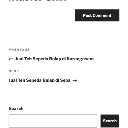
Post
Previous
PREVIOUS
navigation
Post
Jual Teh Sepeda Balap di Karangasem
Next
NEXT
Post
Jual Teh Sepeda Balap di Seba
Search
Search